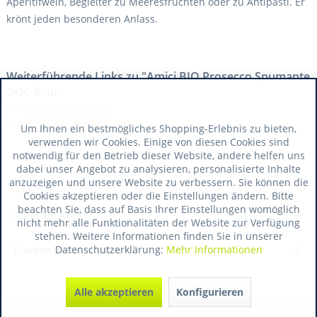
Aperitifwein, Begleiter zu Meeresfrüchten oder zu Antipasti. Er
krönt jeden besonderen Anlass.
Weiterführende Links zu "Amici BIO Prosecco Spumante
DOC Brut"
Fragen zum Artikel?
Weitere Artikel von AMICI
Um Ihnen ein bestmögliches Shopping-Erlebnis zu bieten,
verwenden wir Cookies. Einige von diesen Cookies sind
notwendig für den Betrieb dieser Website, andere helfen uns
dabei unser Angebot zu analysieren, personalisierte Inhalte
anzuzeigen und unsere Website zu verbessern. Sie können die
Cookies akzeptieren oder die Einstellungen ändern. Bitte
beachten Sie, dass auf Basis Ihrer Einstellungen womöglich
Ähnliche Artikel
nicht mehr alle Funktionalitäten der Website zur Verfügung
stehen. Weitere Informationen finden Sie in unserer
Datenschutzerklärung:
Mehr Informationen
Kunden kauften auch
Alle akzeptieren
Konfigurieren