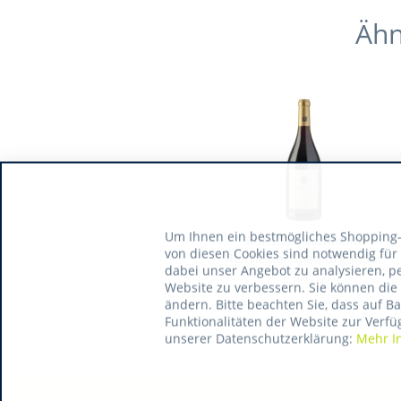
Ähn
Um Ihnen ein bestmögliches Shopping-E
Künstler Hochheim
von diesen Cookies sind notwendig für
Reichestal Spätburgunder
dabei unser Angebot zu analysieren, p
0.75 Liter
Website zu verbessern. Sie können die 
ändern. Bitte beachten Sie, dass auf B
Funktionalitäten der Website zur Verfü
unserer Datenschutzerklärung:
Mehr I