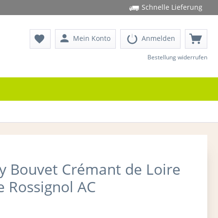
Schnelle Lieferung
person
favorite
Mein Konto
Anmelden
Bestellung widerrufen
y Bouvet Crémant de Loire
e Rossignol AC