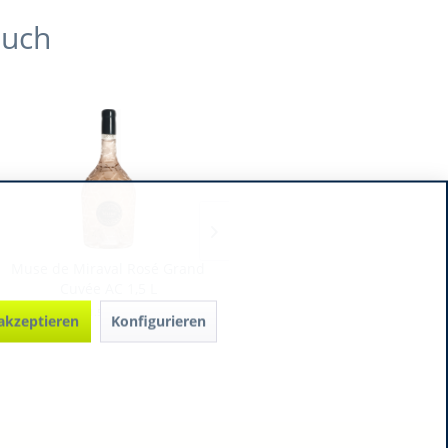
auch
Muse de Miraval Rosé Grand
L‘Aperitivo Nonino Botanical
Cuvée AC 1,5 L
Drink
1.5 Liter
0.75 Liter
 akzeptieren
Konfigurieren