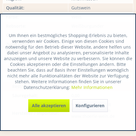
Qualität:
Gutswein
Farbe:
Weiß
Rebsorte:
Weißburgunder
Geschmack:
trocken
Um Ihnen ein bestmögliches Shopping-Erlebnis zu bieten,
verwenden wir Cookies. Einige von diesen Cookies sind
Zusätzliche
notwendig für den Betrieb dieser Website, andere helfen uns
Produktinformationen:
dabei unser Angebot zu analysieren, personalisierte Inhalte
anzuzeigen und unsere Website zu verbessern. Sie können die
Jahrgang:
2022
Cookies akzeptieren oder die Einstellungen ändern. Bitte
Lagerfähigkeit:
Lagerfähig bis 2026
beachten Sie, dass auf Basis Ihrer Einstellungen womöglich
nicht mehr alle Funktionalitäten der Website zur Verfügung
Alkoholgehalt:
0,00
stehen. Weitere Informationen finden Sie in unserer
Restzucker:
0,00
Datenschutzerklärung:
Mehr Informationen
Säuregehalt:
0,00
WeingutThörle GbR
Alle akzeptieren
Konfigurieren
DE 55291 Saulheim
Hersteller / Importeur:
www.thoerle-wein.de