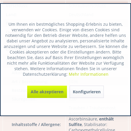
Verschluss:
Schraubverschluss
Land:
Deutschland
Region:
Deutschland
Um Ihnen ein bestmögliches Shopping-Erlebnis zu bieten,
verwenden wir Cookies. Einige von diesen Cookies sind
Qualität:
Deutscher Perlwein
notwendig für den Betrieb dieser Website, andere helfen uns
dabei unser Angebot zu analysieren, personalisierte Inhalte
Farbe:
Rosé
anzuzeigen und unsere Website zu verbessern. Sie können die
Geschmack:
trocken
Cookies akzeptieren oder die Einstellungen ändern. Bitte
beachten Sie, dass auf Basis Ihrer Einstellungen womöglich
Zusätzliche
nicht mehr alle Funktionalitäten der Website zur Verfügung
Produktinformationen:
stehen. Weitere Informationen finden Sie in unserer
Alkoholgehalt:
0,00
Datenschutzerklärung:
Mehr Informationen
Art / Bezeichnung:
1036
Restzucker:
0,00
Alle akzeptieren
Konfigurieren
Säuregehalt:
0,00
Trauben / Traubenmost,
Antioxidationsmittel: L-
Ascorbinsäure,
enthält
Inhaltsstoffe / Allergene:
Sulfite
, Stabilisator:
Carboxymethylcellulose,