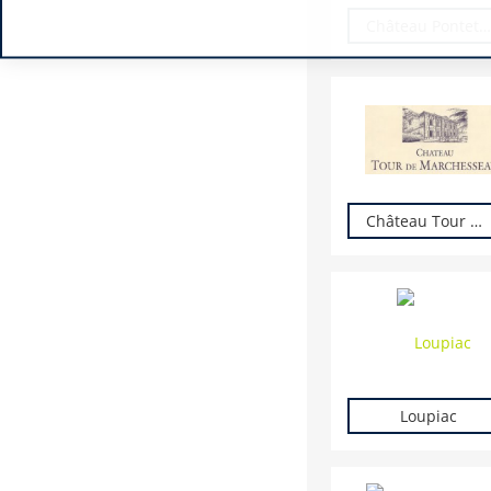
Château Pontet Saint Brice
Château Tour de Marchesseau
Loupiac