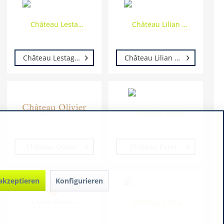
Château Lestage Chevillon
Château Lilian Ladouys
Château Olivier
Château Paret
 akzeptieren
Konfigurieren