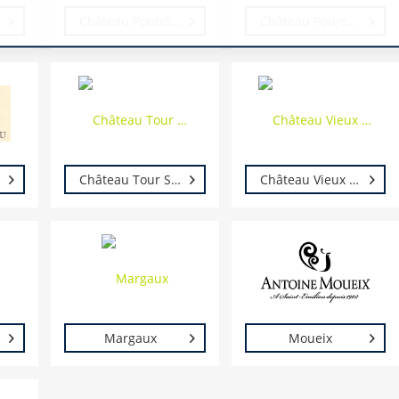
Château Pontet-Teyssier
Château Poujeaux
Château Tour Saint Christophe
Château Vieux Rivallon
Margaux
Moueix