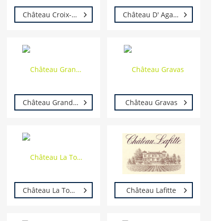
Château Croix-Mouton
Château D' Agassac
Château Grand Jean
Château Gravas
Château La Tonnelle
Château Lafitte