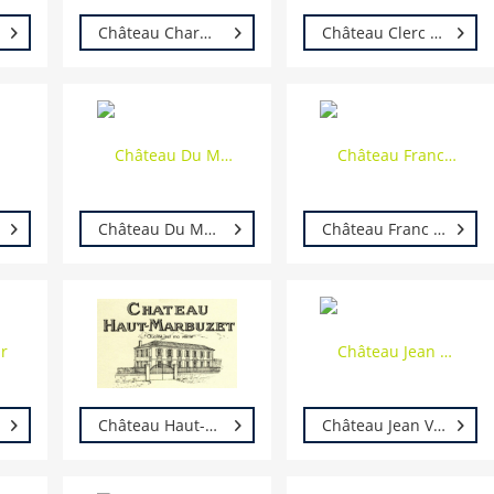
Château Charmail
Château Clerc Milon - Rothschild
Château Du Moulinat
Château Franc Couplet
Château Haut-Marbuzet
Château Jean Voisin