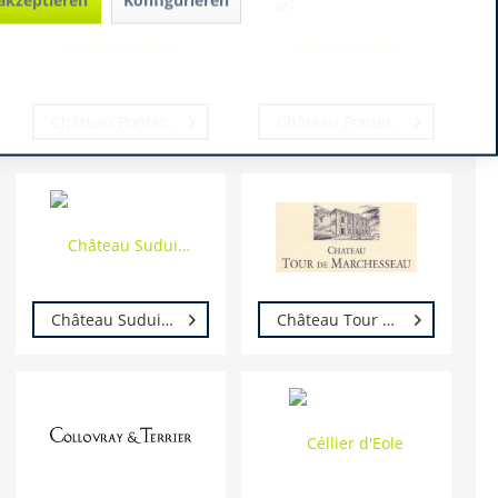
Château Pontet Saint Brice
Château Pontet-Teyssier
Château Suduiraut
Château Tour de Marchesseau