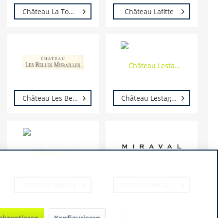
Château La Tour De L`Evêque
Château Lafitte
Château Les Belles Murailles
Château Lestage Chevillon
Château Minuty
Château Miraval Brad Pitt & Marc Perrin
 akzeptieren
Konfigurieren