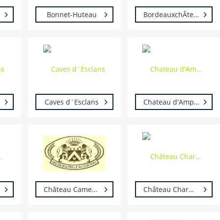
Bonnet-Huteau
BordeauxchÂteau Begadan
Caves d´Esclans
Chateau d'Ampuis
Château Camensac
Château Charmail