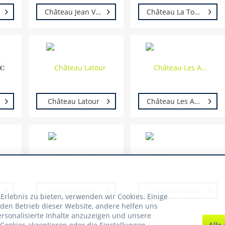
Château Jean Voisin
Château La Tonnelle
Château Latour
Château Les Annereaux Benjamin Hessel
Château Lézin
Château Malromé
rlebnis zu bieten, verwenden wir Cookies. Einige
 den Betrieb dieser Website, andere helfen uns
ersonalisierte Inhalte anzuzeigen und unsere
Alle