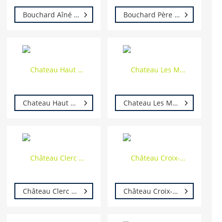
Bouchard Aîné & Fils
Bouchard Père & Fils
Chateau Haut Boutisse
Chateau Les Mesclances
Château Clerc Milon - Rothschild
Château Croix-Mouton