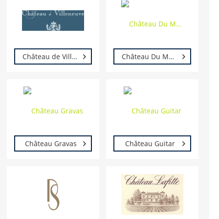
Château de Villeneuve
Château Du Moulinat
Château Gravas
Château Guitar