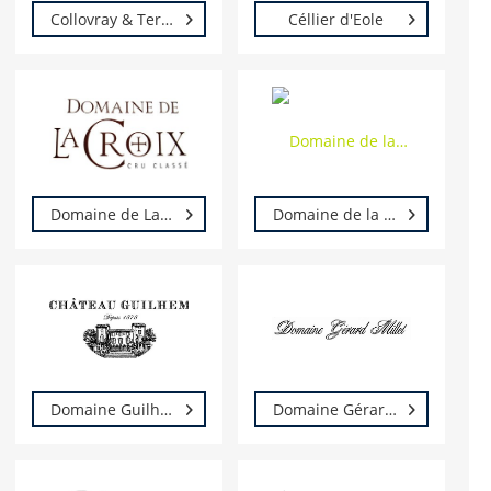
Collovray & Terrier
Céllier d'Eole
Domaine de La Croix
Domaine de la Madone - Jean-Marc Despres
Domaine Guilhem
Domaine Gérard Millet