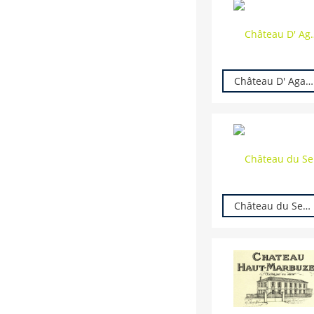
Château D' Agassac
Château du Seuil