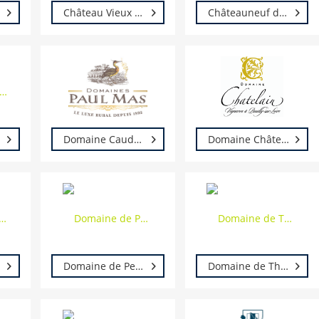
Château Vieux Rivallon
Châteauneuf du Pape
Domaine Caude Val
Domaine Châtelain
Domaine de Pellehaut
Domaine de Thélin