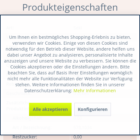
Produkteigenschaften
Art:
Sekt
Um Ihnen ein bestmögliches Shopping-Erlebnis zu bieten,
Verschluss:
Naturkork
verwenden wir Cookies. Einige von diesen Cookies sind
Land:
Deutschland
notwendig für den Betrieb dieser Website, andere helfen uns
dabei unser Angebot zu analysieren, personalisierte Inhalte
Region:
Deutschland
anzuzeigen und unsere Website zu verbessern. Sie können die
Qualität:
Rebsortensekt
Cookies akzeptieren oder die Einstellungen ändern. Bitte
beachten Sie, dass auf Basis Ihrer Einstellungen womöglich
Farbe:
Rosé
nicht mehr alle Funktionalitäten der Website zur Verfügung
Rebsorte:
Pinot Noir
stehen. Weitere Informationen finden Sie in unserer
Datenschutzerklärung:
Mehr Informationen
Geschmack:
trocken
Zusätzliche
Produktinformationen:
Alle akzeptieren
Konfigurieren
Alkoholgehalt:
0,00
Art / Bezeichnung:
578,1034
Restzucker:
0,00