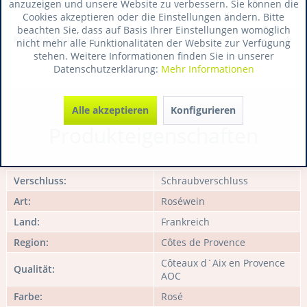
anzuzeigen und unsere Website zu verbessern. Sie können die
Ähnliche Artikel
Cookies akzeptieren oder die Einstellungen ändern. Bitte
beachten Sie, dass auf Basis Ihrer Einstellungen womöglich
Kunden kauften auch
nicht mehr alle Funktionalitäten der Website zur Verfügung
stehen. Weitere Informationen finden Sie in unserer
Datenschutzerklärung:
Mehr Informationen
Alle akzeptieren
Konfigurieren
Produkteigenschaften
Verschluss:
Schraubverschluss
Art:
Roséwein
Land:
Frankreich
Region:
Côtes de Provence
Côteaux d´Aix en Provence
Qualität:
AOC
Farbe:
Rosé