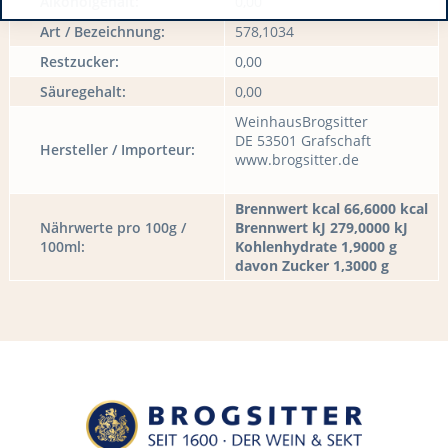
Alkoholgehalt:
0,00
Art / Bezeichnung:
578,1034
Restzucker:
0,00
Säuregehalt:
0,00
WeinhausBrogsitter
DE 53501 Grafschaft
Hersteller / Importeur:
www.brogsitter.de
Brennwert kcal 66,6000 kcal
Nährwerte pro 100g /
Brennwert kJ 279,0000 kJ
100ml:
Kohlenhydrate 1,9000 g
davon Zucker 1,3000 g