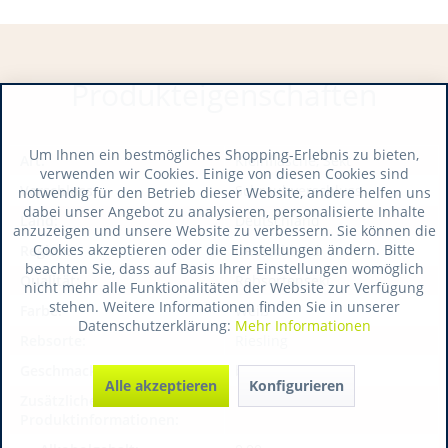
Produkteigenschaften
Um Ihnen ein bestmögliches Shopping-Erlebnis zu bieten,
Art:
Kleinflasche, Sekt
verwenden wir Cookies. Einige von diesen Cookies sind
Verschluss:
Schraubverschluss
notwendig für den Betrieb dieser Website, andere helfen uns
dabei unser Angebot zu analysieren, personalisierte Inhalte
Land:
Deutschland
anzuzeigen und unsere Website zu verbessern. Sie können die
Cookies akzeptieren oder die Einstellungen ändern. Bitte
Region:
Deutschland
beachten Sie, dass auf Basis Ihrer Einstellungen womöglich
Qualität:
Rebsortensekt
nicht mehr alle Funktionalitäten der Website zur Verfügung
stehen. Weitere Informationen finden Sie in unserer
Farbe:
Weiß
Datenschutzerklärung:
Mehr Informationen
Rebsorte:
Riesling
Geschmack:
brut
Alle akzeptieren
Konfigurieren
Zusätzliche
Produktinformationen: