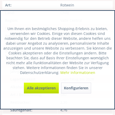
Art:
Rotwein
Land:
Chile
Region:
Valle Central
Farbe:
Rot
Um Ihnen ein bestmögliches Shopping-Erlebnis zu bieten,
verwenden wir Cookies. Einige von diesen Cookies sind
Rebsorte:
Merlot
notwendig für den Betrieb dieser Website, andere helfen uns
dabei unser Angebot zu analysieren, personalisierte Inhalte
Geschmack:
trocken
anzuzeigen und unsere Website zu verbessern. Sie können die
Zusätzliche
Cookies akzeptieren oder die Einstellungen ändern. Bitte
Produktinformationen:
beachten Sie, dass auf Basis Ihrer Einstellungen womöglich
nicht mehr alle Funktionalitäten der Website zur Verfügung
Trinktemperatur:
15-17°C
stehen. Weitere Informationen finden Sie in unserer
Jahrgang:
2023
Datenschutzerklärung:
Mehr Informationen
Lagerfähigkeit:
Lagerfähig bis 2028
Alkoholgehalt:
13,80
Alle akzeptieren
Konfigurieren
Art / Bezeichnung:
580
Restzucker:
2,30
Säuregehalt:
4,76