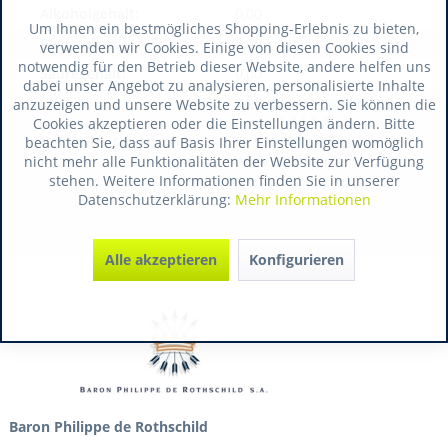
Alkoholgehalt:
0,00
Um Ihnen ein bestmögliches Shopping-Erlebnis zu bieten,
Restzucker:
0,00
verwenden wir Cookies. Einige von diesen Cookies sind
notwendig für den Betrieb dieser Website, andere helfen uns
Säuregehalt:
0,00
dabei unser Angebot zu analysieren, personalisierte Inhalte
WeingüterBaron Philippe de
anzuzeigen und unsere Website zu verbessern. Sie können die
Rothschild S.A.
Cookies akzeptieren oder die Einstellungen ändern. Bitte
Hersteller / Importeur:
FR 33250 Pauillac
beachten Sie, dass auf Basis Ihrer Einstellungen womöglich
www.bpdr.com
nicht mehr alle Funktionalitäten der Website zur Verfügung
stehen. Weitere Informationen finden Sie in unserer
Datenschutzerklärung:
Mehr Informationen
Alle akzeptieren
Konfigurieren
Baron Philippe de Rothschild