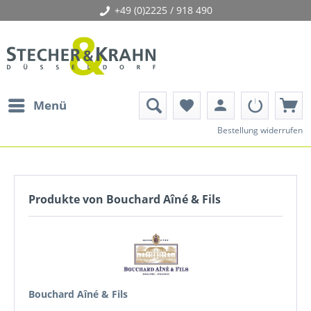
+49 (0)2225 / 918 490
person
Menü
favorite
Bestellung widerrufen
Produkte von Bouchard Aîné & Fils
Bouchard Aîné & Fils