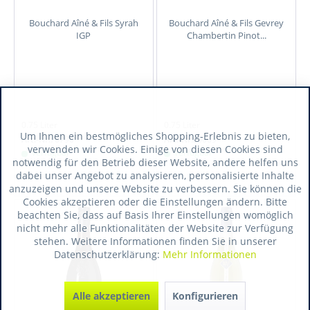
Bouchard Aîné & Fils Syrah
Bouchard Aîné & Fils Gevrey
IGP
Chambertin Pinot...
0.75 Liter
0.75 Liter
Um Ihnen ein bestmögliches Shopping-Erlebnis zu bieten,
Art.-Nr.:
0790
Art.-Nr.:
6069
verwenden wir Cookies. Einige von diesen Cookies sind
Verfügbar
Verfügbar
notwendig für den Betrieb dieser Website, andere helfen uns
dabei unser Angebot zu analysieren, personalisierte Inhalte
anzuzeigen und unsere Website zu verbessern. Sie können die
Cookies akzeptieren oder die Einstellungen ändern. Bitte
beachten Sie, dass auf Basis Ihrer Einstellungen womöglich
nicht mehr alle Funktionalitäten der Website zur Verfügung
stehen. Weitere Informationen finden Sie in unserer
Datenschutzerklärung:
Mehr Informationen
Alle akzeptieren
Konfigurieren